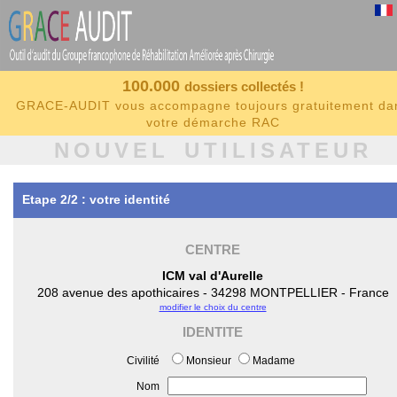
100.000
dossiers collectés !
GRACE-AUDIT vous accompagne toujours gratuitement da
votre démarche RAC
NOUVEL UTILISATEUR
Etape 2/2 : votre identité
CENTRE
ICM val d'Aurelle
208 avenue des apothicaires - 34298 MONTPELLIER - France
modifier le choix du centre
IDENTITE
Civilité
Monsieur
Madame
Nom