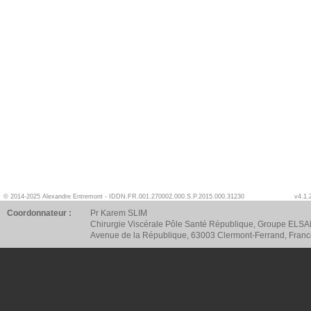
© 2014-2025 Alexandre Entremont - IDDN.FR.001.270002.000.S.P.2015.000.31230
v4.1.
Coordonnateur :
Pr Karem SLIM
Chirurgie Viscérale Pôle Santé République, Groupe ELSA
Avenue de la République, 63003 Clermont-Ferrand, Fran