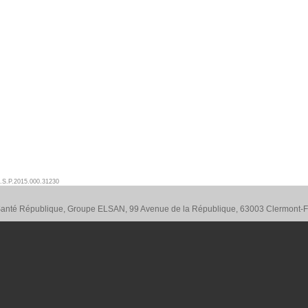
.S.P.2015.000.31230
 Santé République, Groupe ELSAN, 99 Avenue de la République, 63003 Clermont-F