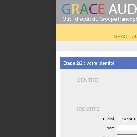
GRACE-AUD
Etape 2/2 : votre identité
CENTRE
IDENTITE
Civilité
Monsie
Nom