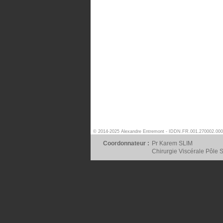
© 2014-2025 Alexandre Entremont - IDDN.FR.001.270002.000
Coordonnateur :
Pr Karem SLIM
Chirurgie Viscérale Pôle