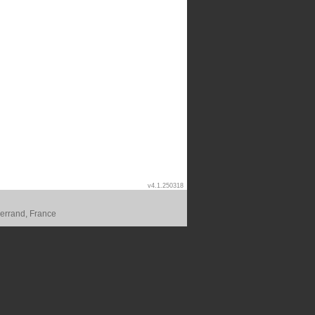
v4.1.250318
errand, France