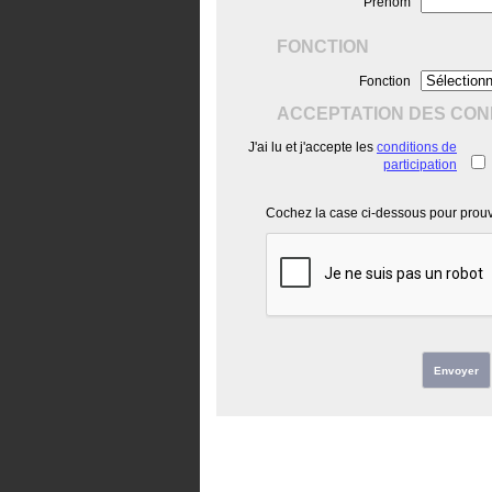
Prénom
FONCTION
Fonction
ACCEPTATION DES COND
J'ai lu et j'accepte les
conditions de
participation
Cochez la case ci-dessous pour prouve
Envoyer