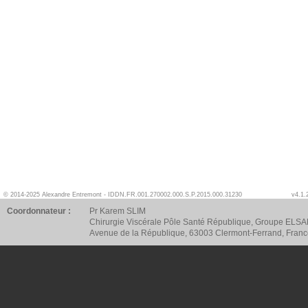
© 2014-2025 Alexandre Entremont - IDDN.FR.001.270002.000.S.P.2015.000.31230
v4.1.
Coordonnateur :
Pr Karem SLIM
Chirurgie Viscérale Pôle Santé République, Groupe ELSA
Avenue de la République, 63003 Clermont-Ferrand, Fran