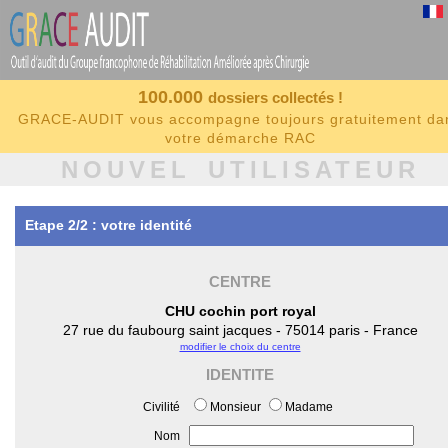
100.000
dossiers collectés !
GRACE-AUDIT vous accompagne toujours gratuitement da
votre démarche RAC
NOUVEL UTILISATEUR
Etape 2/2 : votre identité
CENTRE
CHU cochin port royal
27 rue du faubourg saint jacques - 75014 paris - France
modifier le choix du centre
IDENTITE
Civilité
Monsieur
Madame
Nom