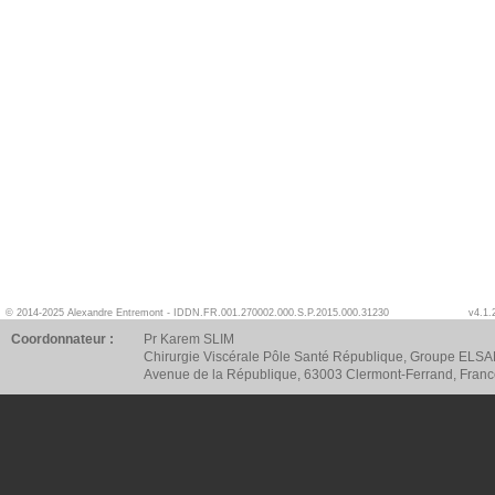
© 2014-2025 Alexandre Entremont - IDDN.FR.001.270002.000.S.P.2015.000.31230
v4.1.
Coordonnateur :
Pr Karem SLIM
Chirurgie Viscérale Pôle Santé République, Groupe ELSA
Avenue de la République, 63003 Clermont-Ferrand, Fran