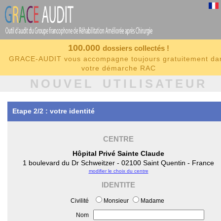
100.000
dossiers collectés !
GRACE-AUDIT vous accompagne toujours gratuitement da
votre démarche RAC
NOUVEL UTILISATEUR
Etape 2/2 : votre identité
CENTRE
Hôpital Privé Sainte Claude
1 boulevard du Dr Schweitzer - 02100 Saint Quentin - France
modifier le choix du centre
IDENTITE
Civilité
Monsieur
Madame
Nom