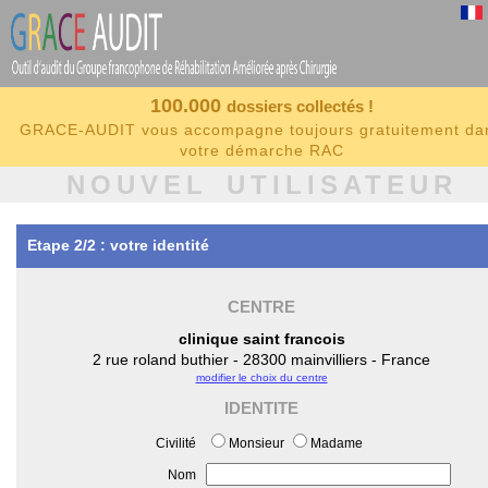
100.000
dossiers collectés !
GRACE-AUDIT vous accompagne toujours gratuitement da
votre démarche RAC
NOUVEL UTILISATEUR
Etape 2/2 : votre identité
CENTRE
clinique saint francois
2 rue roland buthier - 28300 mainvilliers - France
modifier le choix du centre
IDENTITE
Civilité
Monsieur
Madame
Nom