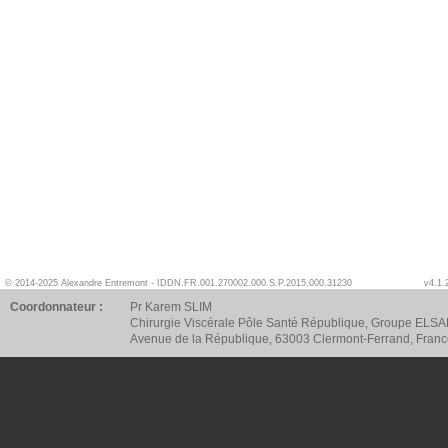
© 2014-2025 Alexandre Entremont - IDDN.FR.001.270002.000.S.P.2015.000.31230
v4.1.
Coordonnateur :
Pr Karem SLIM
Chirurgie Viscérale Pôle Santé République, Groupe ELSA
Avenue de la République, 63003 Clermont-Ferrand, Fran