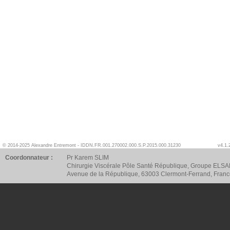
© 2014-2025 Alexandre Entremont - IDDN.FR.001.270002.000.S.P.2015.000.31230
v4.1.
Coordonnateur :
Pr Karem SLIM
Chirurgie Viscérale Pôle Santé République, Groupe ELSA
Avenue de la République, 63003 Clermont-Ferrand, Fran