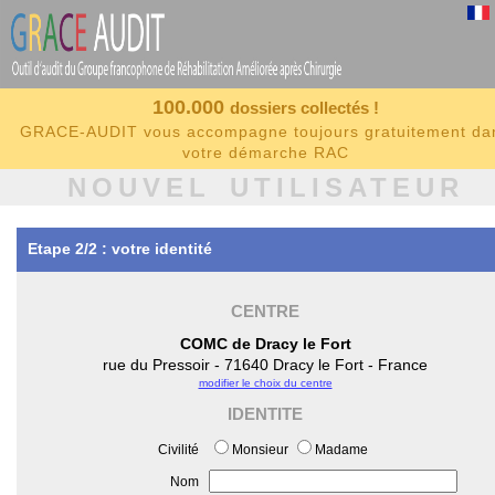
100.000
dossiers collectés !
GRACE-AUDIT vous accompagne toujours gratuitement da
votre démarche RAC
NOUVEL UTILISATEUR
Etape 2/2 : votre identité
CENTRE
COMC de Dracy le Fort
rue du Pressoir - 71640 Dracy le Fort - France
modifier le choix du centre
IDENTITE
Civilité
Monsieur
Madame
Nom