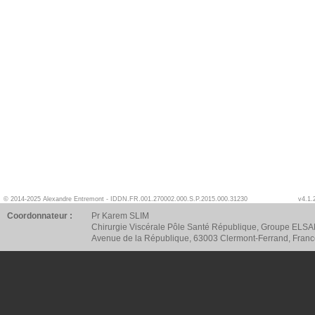
© 2014-2025 Alexandre Entremont - IDDN.FR.001.270002.000.S.P.2015.000.31230
v4.1.
Coordonnateur :
Pr Karem SLIM
Chirurgie Viscérale Pôle Santé République, Groupe ELSA
Avenue de la République, 63003 Clermont-Ferrand, Fran