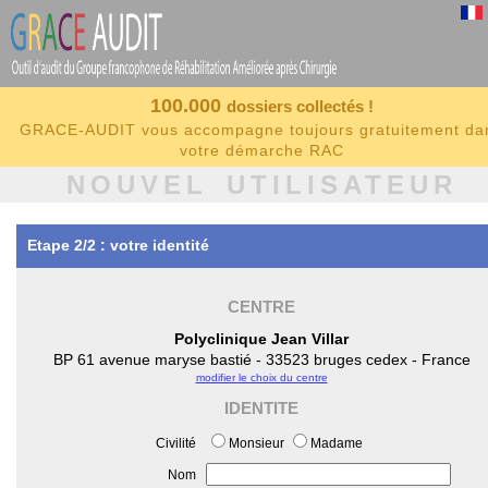
100.000
dossiers collectés !
GRACE-AUDIT vous accompagne toujours gratuitement da
votre démarche RAC
NOUVEL UTILISATEUR
Etape 2/2 : votre identité
CENTRE
Polyclinique Jean Villar
BP 61 avenue maryse bastié - 33523 bruges cedex - France
modifier le choix du centre
IDENTITE
Civilité
Monsieur
Madame
Nom