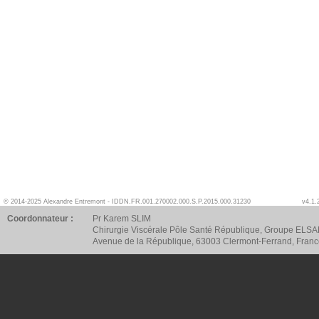
© 2014-2025 Alexandre Entremont - IDDN.FR.001.270002.000.S.P.2015.000.31230
v4.1.
Coordonnateur :
Pr Karem SLIM
Chirurgie Viscérale Pôle Santé République, Groupe ELSA
Avenue de la République, 63003 Clermont-Ferrand, Fran