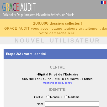
100.000
dossiers collectés !
GRACE-AUDIT vous accompagne toujours gratuitement da
votre démarche RAC
NOUVEL UTILISATEUR
Etape 2/2 : votre identité
CENTRE
Hôpital Privé de l'Estuaire
505 rue I et J Curie - 76610 Le Havre - France
modifier le choix du centre
IDENTITE
Civilité
Monsieur
Madame
Nom