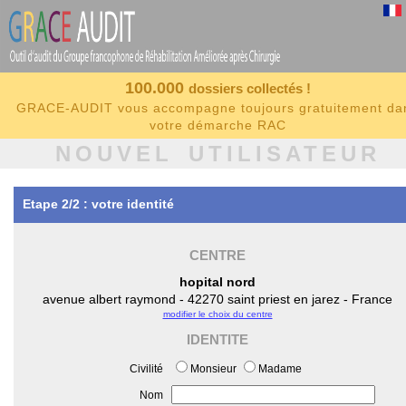
100.000
dossiers collectés !
GRACE-AUDIT vous accompagne toujours gratuitement da
votre démarche RAC
NOUVEL UTILISATEUR
Etape 2/2 : votre identité
CENTRE
hopital nord
avenue albert raymond - 42270 saint priest en jarez - France
modifier le choix du centre
IDENTITE
Civilité
Monsieur
Madame
Nom