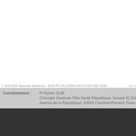
© 2014-2025 Alexandre Entremont - IDDN.FR.001.270002.000.S.P.2015.000.31230
v4.1.
Coordonnateur :
Pr Karem SLIM
Chirurgie Viscérale Pôle Santé République, Groupe ELSA
Avenue de la République, 63003 Clermont-Ferrand, Fran