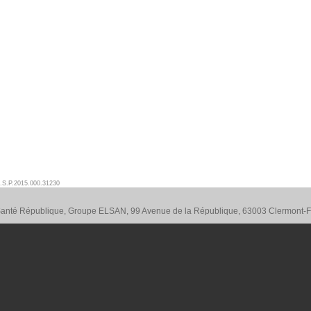
.S.P.2015.000.31230
 Santé République, Groupe ELSAN, 99 Avenue de la République, 63003 Clermont-F