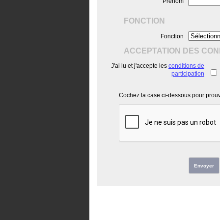
Prénom
FONCTION
Fonction
ACCEPTATION DES COND
J'ai lu et j'accepte les
conditions de
participation
Cochez la case ci-dessous pour prouve
Envoyer