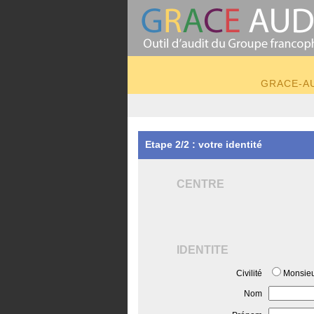
GRACE-AUD
Etape 2/2 : votre identité
CENTRE
IDENTITE
Civilité
Monsie
Nom