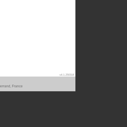
v4.1.250318
errand, France