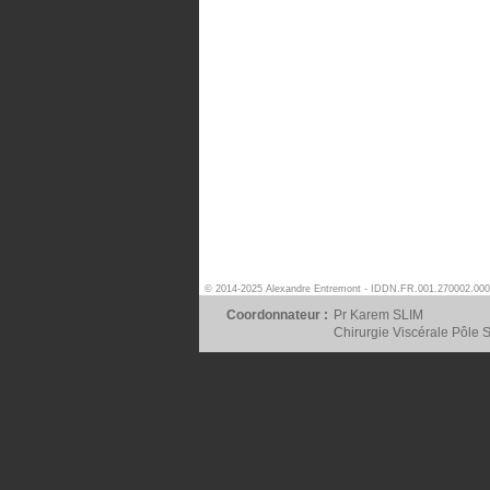
© 2014-2025 Alexandre Entremont - IDDN.FR.001.270002.000
Coordonnateur :
Pr Karem SLIM
Chirurgie Viscérale Pôle