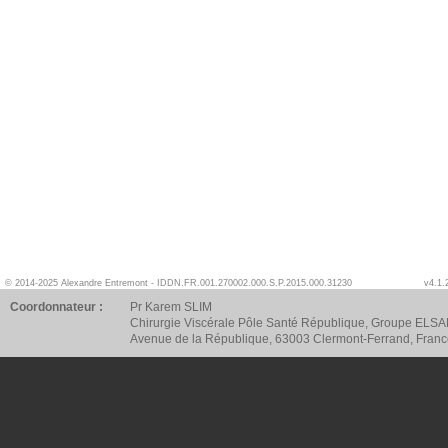
© 2014-2025 Alexandre Entremont - IDDN.FR.001.270002.000.S.P.2015.000.31230
v4.1.
Coordonnateur :
Pr Karem SLIM
Chirurgie Viscérale Pôle Santé République, Groupe ELSA
Avenue de la République, 63003 Clermont-Ferrand, Fran