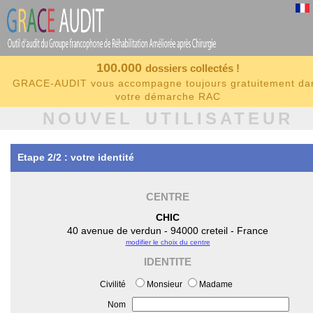
100.000
dossiers collectés !
GRACE-AUDIT vous accompagne toujours gratuitement da
votre démarche RAC
NOUVEL UTILISATEUR
Etape 2/2 : votre identité
CENTRE
CHIC
40 avenue de verdun - 94000 creteil - France
modifier le choix du centre
IDENTITE
Civilité
Monsieur
Madame
Nom