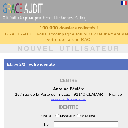
100.000
dossiers collectés !
GRACE-AUDIT vous accompagne toujours gratuitement da
votre démarche RAC
NOUVEL UTILISATEUR
Etape 2/2 : votre identité
CENTRE
Antoine Béclère
157 rue de la Porte de Trivaux - 92140 CLAMART - France
modifier le choix du centre
IDENTITE
Civilité
Monsieur
Madame
Nom