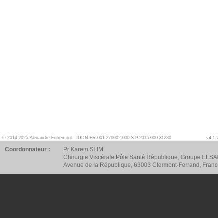
© 2014-2025 Alexandre Entremont - IDDN.FR.001.270002.000.S.P.2015.000.31230
v4.1.
Coordonnateur :
Pr Karem SLIM
Chirurgie Viscérale Pôle Santé République, Groupe ELSA
Avenue de la République, 63003 Clermont-Ferrand, Fran