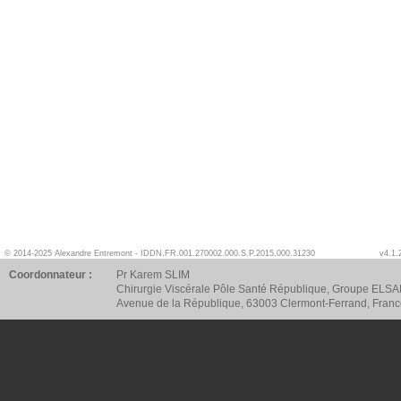
© 2014-2025 Alexandre Entremont - IDDN.FR.001.270002.000.S.P.2015.000.31230
v4.1.
Coordonnateur :
Pr Karem SLIM
Chirurgie Viscérale Pôle Santé République, Groupe ELSA
Avenue de la République, 63003 Clermont-Ferrand, Fran