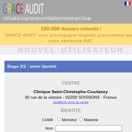
100.000
dossiers collectés !
GRACE-AUDIT vous accompagne toujours gratuitement da
votre démarche RAC
NOUVEL UTILISATEUR
Etape 2/2 : votre identité
CENTRE
Clinique Saint-Christophe-Courlancy
30 rue de la victoire - 02200 SOISSONS - France
modifier le choix du centre
IDENTITE
Civilité
Monsieur
Madame
Nom