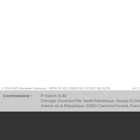
© 2014-2025 Alexandre Entremont - IDDN.FR.001.270002.000.S.P.2015.000.31230
v4.1.
Coordonnateur :
Pr Karem SLIM
Chirurgie Viscérale Pôle Santé République, Groupe ELSA
Avenue de la République, 63003 Clermont-Ferrand, Fran