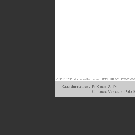
© 2014-2025 Alexandre Entremont - IDDN.FR.001.270002.000
Coordonnateur :
Pr Karem SLIM
Chirurgie Viscérale Pôle