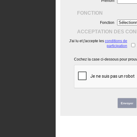
Prénom
FONCTION
Fonction
ACCEPTATION DES COND
J'ai lu et j'accepte les
conditions de
participation
Cochez la case ci-dessous pour prouve
Envoyer