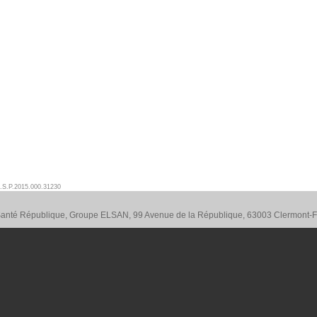
.S.P.2015.000.31230
 Santé République, Groupe ELSAN, 99 Avenue de la République, 63003 Clermont-F