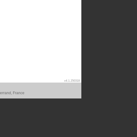
v4.1.250318
errand, France