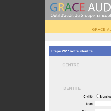
GRACE-AUD
Etape 2/2 : votre identité
CENTRE
IDENTITE
Civilité
Monsie
Nom