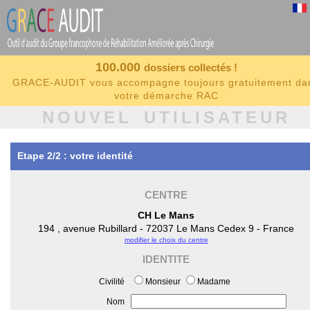
100.000
dossiers collectés !
GRACE-AUDIT vous accompagne toujours gratuitement da
votre démarche RAC
NOUVEL UTILISATEUR
Etape 2/2 : votre identité
CENTRE
CH Le Mans
194 , avenue Rubillard - 72037 Le Mans Cedex 9 - France
modifier le choix du centre
IDENTITE
Civilité
Monsieur
Madame
Nom