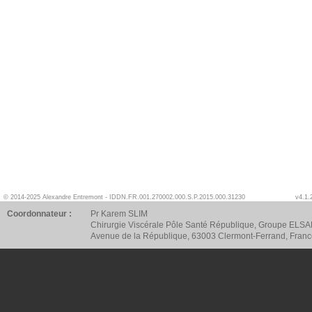
© 2014-2025 Alexandre Entremont - IDDN.FR.001.270002.000.S.P.2015.000.31230
v4.1.
Coordonnateur :
Pr Karem SLIM
Chirurgie Viscérale Pôle Santé République, Groupe ELSA
Avenue de la République, 63003 Clermont-Ferrand, Fran