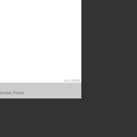
v4.1.250318
errand, France