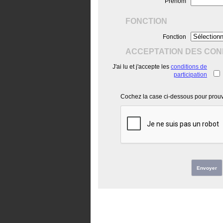
Prénom
FONCTION
Fonction
ACCEPTATION DES COND
J'ai lu et j'accepte les
conditions de
participation
Cochez la case ci-dessous pour prouve
Envoyer