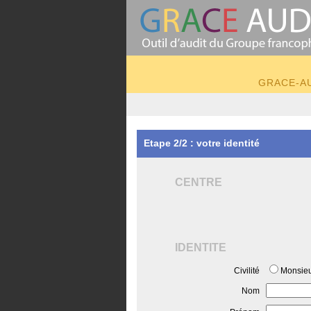
GRACE-AUD
Etape 2/2 : votre identité
CENTRE
IDENTITE
Civilité
Monsie
Nom