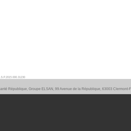
.S.P.2015.000.31230
 Santé République, Groupe ELSAN, 99 Avenue de la République, 63003 Clermont-F