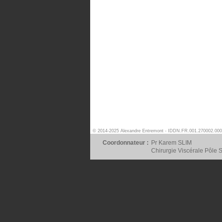
© 2014-2025 Alexandre Entremont - IDDN.FR.001.270002.000
Coordonnateur :
Pr Karem SLIM
Chirurgie Viscérale Pôle