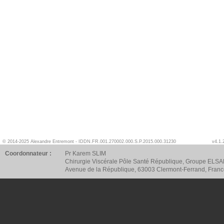
© 2014-2025 Alexandre Entremont - IDDN.FR.001.270002.000.S.P.2015.000.31230
v4.1.
Coordonnateur :
Pr Karem SLIM
Chirurgie Viscérale Pôle Santé République, Groupe ELSA
Avenue de la République, 63003 Clermont-Ferrand, Fran