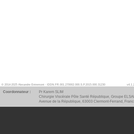
© 2014-2025 Alexandre Entremont - IDDN.FR.001.270002.000.S.P.2015.000.31230
v4.1.
Coordonnateur :
Pr Karem SLIM
Chirurgie Viscérale Pôle Santé République, Groupe ELSA
Avenue de la République, 63003 Clermont-Ferrand, Fran