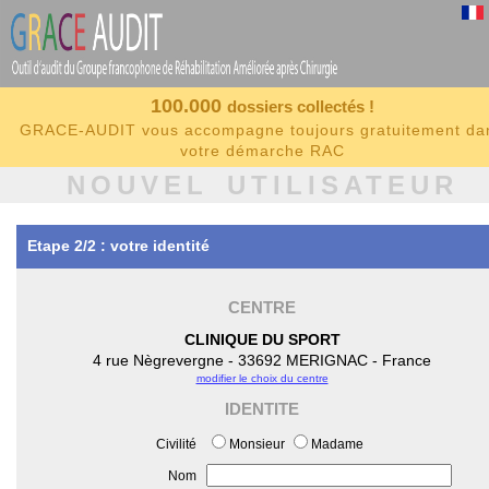
100.000
dossiers collectés !
GRACE-AUDIT vous accompagne toujours gratuitement da
votre démarche RAC
NOUVEL UTILISATEUR
Etape 2/2 : votre identité
CENTRE
CLINIQUE DU SPORT
4 rue Nègrevergne - 33692 MERIGNAC - France
modifier le choix du centre
IDENTITE
Civilité
Monsieur
Madame
Nom