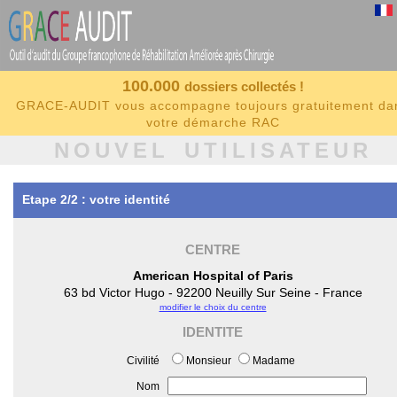
100.000
dossiers collectés !
GRACE-AUDIT vous accompagne toujours gratuitement da
votre démarche RAC
NOUVEL UTILISATEUR
Etape 2/2 : votre identité
CENTRE
American Hospital of Paris
63 bd Victor Hugo - 92200 Neuilly Sur Seine - France
modifier le choix du centre
IDENTITE
Civilité
Monsieur
Madame
Nom