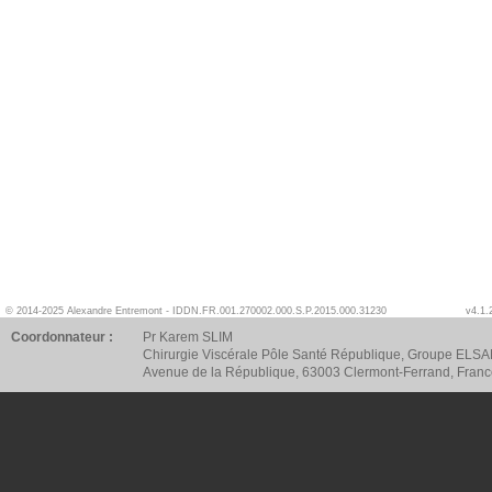
© 2014-2025 Alexandre Entremont - IDDN.FR.001.270002.000.S.P.2015.000.31230
v4.1.
Coordonnateur :
Pr Karem SLIM
Chirurgie Viscérale Pôle Santé République, Groupe ELSA
Avenue de la République, 63003 Clermont-Ferrand, Fran