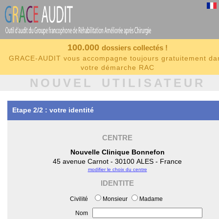
100.000
dossiers collectés !
GRACE-AUDIT vous accompagne toujours gratuitement da
votre démarche RAC
NOUVEL UTILISATEUR
Etape 2/2 : votre identité
CENTRE
Nouvelle Clinique Bonnefon
45 avenue Carnot - 30100 ALES - France
modifier le choix du centre
IDENTITE
Civilité
Monsieur
Madame
Nom