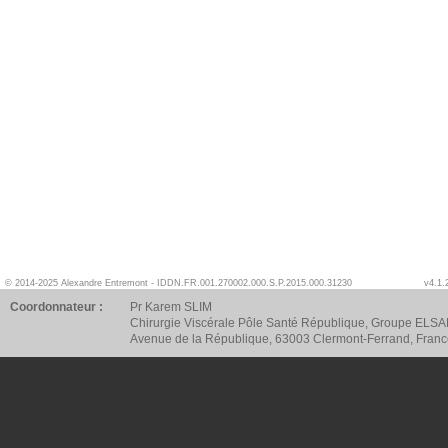
© 2014-2025 Alexandre Entremont - IDDN.FR.001.270002.000.S.P.2015.000.31230
v4.1.
Coordonnateur :
Pr Karem SLIM
Chirurgie Viscérale Pôle Santé République, Groupe ELSA
Avenue de la République, 63003 Clermont-Ferrand, Fran