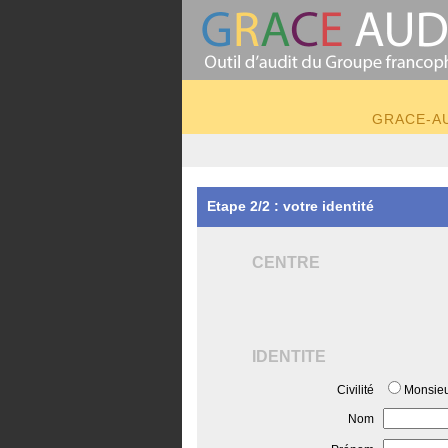
GRACE-AUD
Etape 2/2 : votre identité
CENTRE
IDENTITE
Civilité
Monsie
Nom