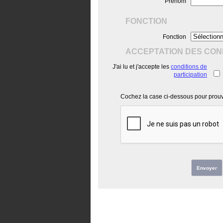
Prénom
FONCTION
Fonction
ACCEPTATION DES COND
J'ai lu et j'accepte les
conditions de
participation
Cochez la case ci-dessous pour prouve
Envoyer