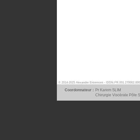
© 2014-2025 Alexandre Entremont - IDDN.FR.001.270002.000
Coordonnateur :
Pr Karem SLIM
Chirurgie Viscérale Pôle