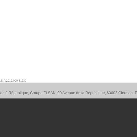
.S.P.2015.000.31230
 Santé République, Groupe ELSAN, 99 Avenue de la République, 63003 Clermont-F