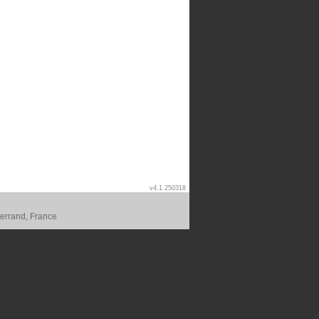
v4.1.250318
errand, France