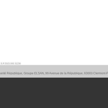
.S.P.2015.000.31230
 Santé République, Groupe ELSAN, 99 Avenue de la République, 63003 Clermont-F