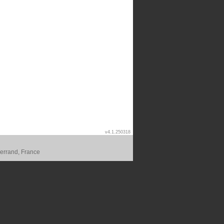
v4.1.250318
errand, France