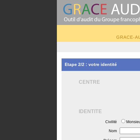
GRACE-AUD
Etape 2/2 : votre identité
CENTRE
IDENTITE
Civilité
Monsie
Nom