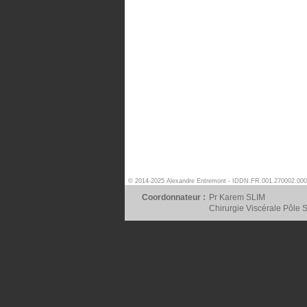
© 2014-2025 Alexandre Entremont - IDDN.FR.001.270002.000
Coordonnateur :
Pr Karem SLIM
Chirurgie Viscérale Pôle