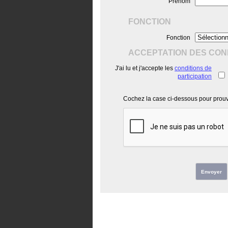
Prénom
FONCTION
Fonction
ACCEPTATION DES COND
J'ai lu et j'accepte les
conditions de
participation
Cochez la case ci-dessous pour prouve
Envoyer