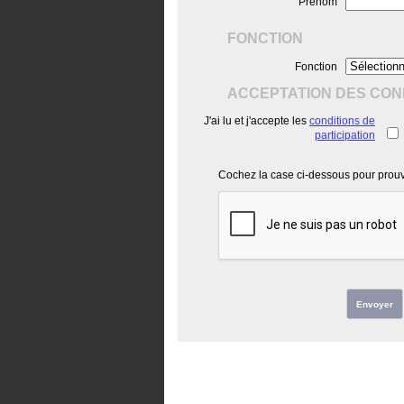
Prénom
FONCTION
Fonction
ACCEPTATION DES COND
J'ai lu et j'accepte les
conditions de
participation
Cochez la case ci-dessous pour prouve
Envoyer