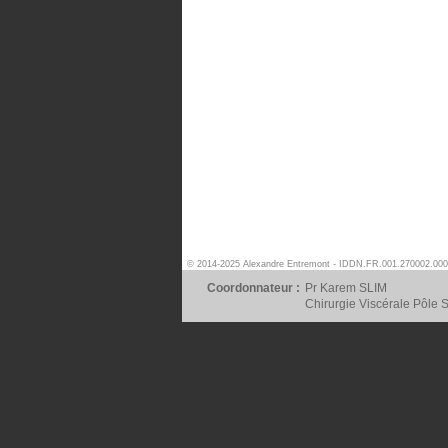
© 2014-2025 Alexandre Entremont - IDDN.FR.001.270002.000
Coordonnateur :
Pr Karem SLIM
Chirurgie Viscérale Pôle