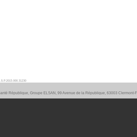
.S.P.2015.000.31230
 Santé République, Groupe ELSAN, 99 Avenue de la République, 63003 Clermont-F