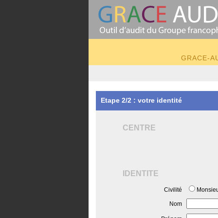
GRACE-AUD
Etape 2/2 : votre identité
CENTRE
IDENTITE
Civilité
Monsie
Nom