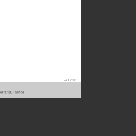
v4.1.250318
errand, France