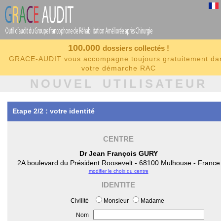
100.000
dossiers collectés !
GRACE-AUDIT vous accompagne toujours gratuitement da
votre démarche RAC
NOUVEL UTILISATEUR
Etape 2/2 : votre identité
CENTRE
Dr Jean François GURY
2A boulevard du Président Roosevelt - 68100 Mulhouse - France
modifier le choix du centre
IDENTITE
Civilité
Monsieur
Madame
Nom