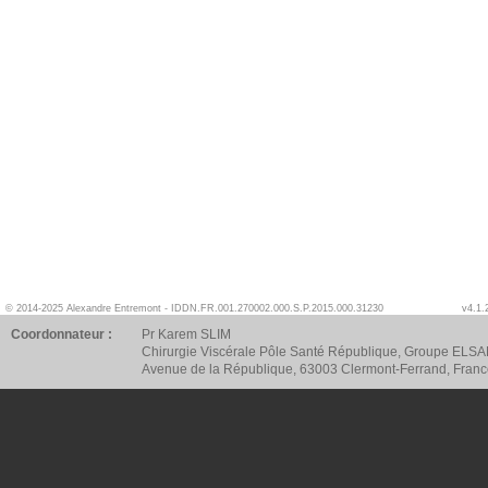
© 2014-2025 Alexandre Entremont - IDDN.FR.001.270002.000.S.P.2015.000.31230
v4.1.
Coordonnateur :
Pr Karem SLIM
Chirurgie Viscérale Pôle Santé République, Groupe ELSA
Avenue de la République, 63003 Clermont-Ferrand, Fran