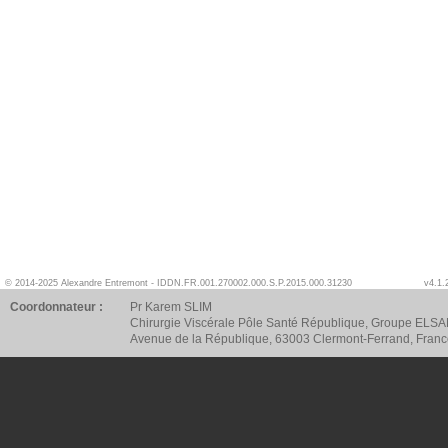
© 2014-2025 Alexandre Entremont - IDDN.FR.001.270002.000.S.P.2015.000.31230
v4.1.
Coordonnateur :
Pr Karem SLIM
Chirurgie Viscérale Pôle Santé République, Groupe ELSA
Avenue de la République, 63003 Clermont-Ferrand, Fran