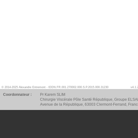
© 2014-2025 Alexandre Entremont - IDDN.FR.001.270002.000.S.P.2015.000.31230
v4.1.
Coordonnateur :
Pr Karem SLIM
Chirurgie Viscérale Pôle Santé République, Groupe ELSA
Avenue de la République, 63003 Clermont-Ferrand, Fran