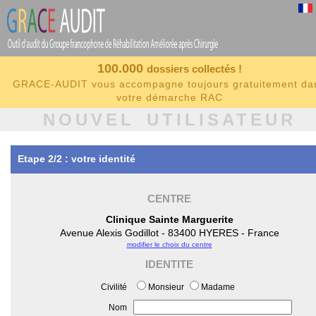
100.000
dossiers collectés !
GRACE-AUDIT vous accompagne toujours gratuitement da
votre démarche RAC
NOUVEL UTILISATEUR
Etape 2/2 : votre identité
CENTRE
Clinique Sainte Marguerite
Avenue Alexis Godillot - 83400 HYERES - France
modifier le choix du centre
IDENTITE
Civilité
Monsieur
Madame
Nom