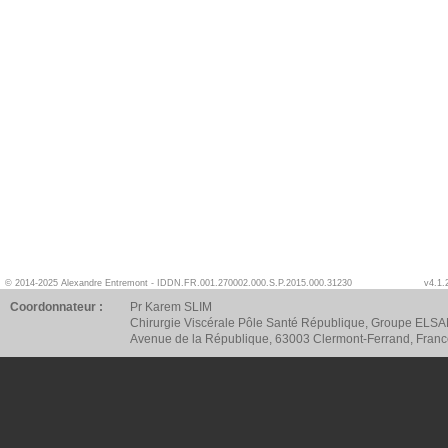
© 2014-2025 Alexandre Entremont - IDDN.FR.001.270002.000.S.P.2015.000.31230
v4.1.
Coordonnateur :
Pr Karem SLIM
Chirurgie Viscérale Pôle Santé République, Groupe ELSA
Avenue de la République, 63003 Clermont-Ferrand, Fran