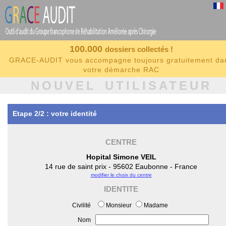
100.000
dossiers collectés !
GRACE-AUDIT vous accompagne toujours gratuitement da
votre démarche RAC
NOUVEL UTILISATEUR
Etape 2/2 : votre identité
CENTRE
Hopital Simone VEIL
14 rue de saint prix - 95602 Eaubonne - France
modifier le choix du centre
IDENTITE
Civilité
Monsieur
Madame
Nom