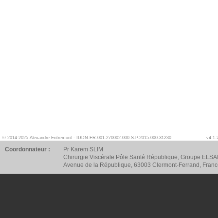
© 2014-2025 Alexandre Entremont - IDDN.FR.001.270002.000.S.P.2015.000.31230
v4.1.
Coordonnateur :
Pr Karem SLIM
Chirurgie Viscérale Pôle Santé République, Groupe ELSA
Avenue de la République, 63003 Clermont-Ferrand, Fran