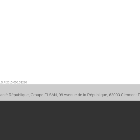
.S.P.2015.000.31230
 Santé République, Groupe ELSAN, 99 Avenue de la République, 63003 Clermont-F