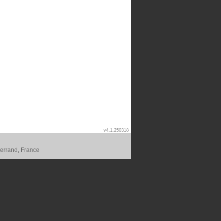
v4.1.250318
errand, France