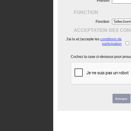
Prénom
FONCTION
Fonction
ACCEPTATION DES COND
J'ai lu et j'accepte les
conditions de
participation
Cochez la case ci-dessous pour prouve
Envoyer