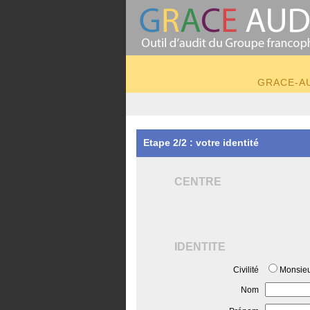
GRACE-AUD
Etape 2/2 : votre identité
CENTRE
IDENTITE
Civilité
Monsie
Nom