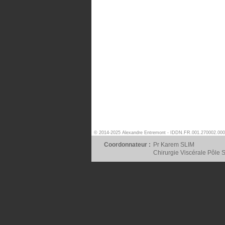
© 2014-2025 Alexandre Entremont - IDDN.FR.001.270002.000
Coordonnateur :
Pr Karem SLIM
Chirurgie Viscérale Pôle