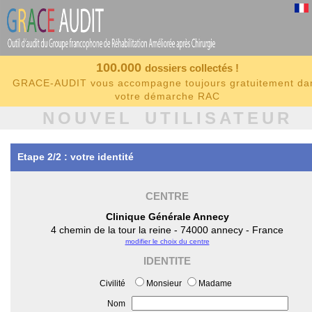
100.000
dossiers collectés !
GRACE-AUDIT vous accompagne toujours gratuitement da
votre démarche RAC
NOUVEL UTILISATEUR
Etape 2/2 : votre identité
CENTRE
Clinique Générale Annecy
4 chemin de la tour la reine - 74000 annecy - France
modifier le choix du centre
IDENTITE
Civilité
Monsieur
Madame
Nom