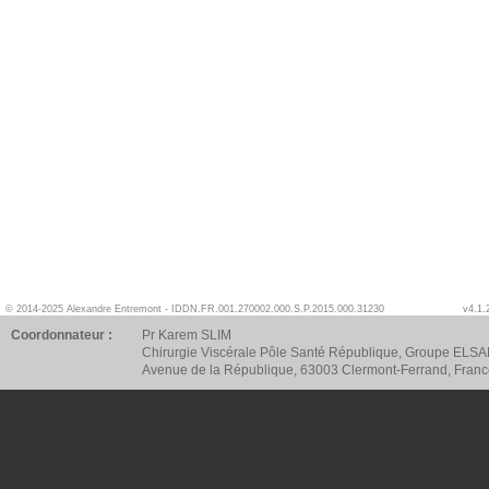
© 2014-2025 Alexandre Entremont - IDDN.FR.001.270002.000.S.P.2015.000.31230
v4.1.
Coordonnateur :
Pr Karem SLIM
Chirurgie Viscérale Pôle Santé République, Groupe ELSA
Avenue de la République, 63003 Clermont-Ferrand, Fran