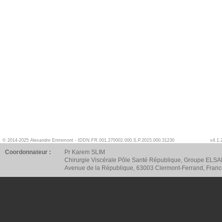
© 2014-2025 Alexandre Entremont - IDDN.FR.001.270002.000.S.P.2015.000.31230
v4.1.
Coordonnateur :
Pr Karem SLIM
Chirurgie Viscérale Pôle Santé République, Groupe ELSA
Avenue de la République, 63003 Clermont-Ferrand, Fran