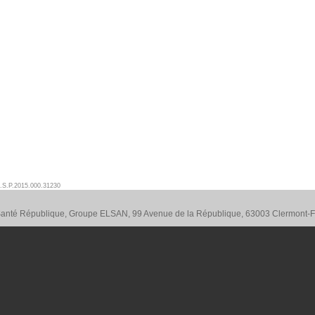
.S.P.2015.000.31230
 Santé République, Groupe ELSAN, 99 Avenue de la République, 63003 Clermont-F