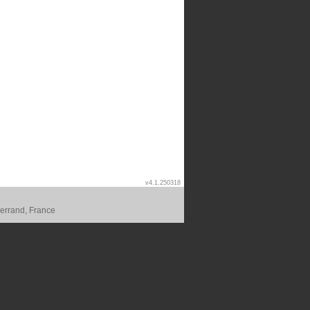
v4.1.250318
errand, France