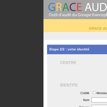
GRACE-AUD
Etape 2/2 : votre identité
CENTRE
IDENTITE
Civilité
Monsie
Nom