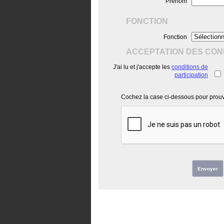
Prénom
FONCTION
Fonction
ACCEPTATION DES COND
J'ai lu et j'accepte les
conditions de
participation
Cochez la case ci-dessous pour prouve
Envoyer