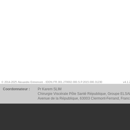
© 2014-2025 Alexandre Entremont - IDDN.FR.001.270002.000.S.P.2015.000.31230
v4.1.
Coordonnateur :
Pr Karem SLIM
Chirurgie Viscérale Pôle Santé République, Groupe ELSA
Avenue de la République, 63003 Clermont-Ferrand, Fran