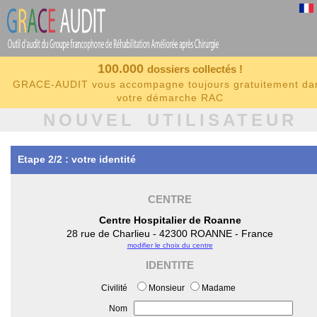
100.000
dossiers collectés !
GRACE-AUDIT vous accompagne toujours gratuitement da
votre démarche RAC
NOUVEL UTILISATEUR
Etape 2/2 : votre identité
CENTRE
Centre Hospitalier de Roanne
28 rue de Charlieu - 42300 ROANNE - France
modifier le choix du centre
IDENTITE
Civilité
Monsieur
Madame
Nom