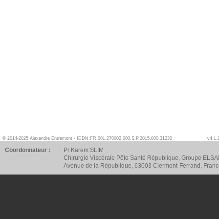
© 2014-2025 Alexandre Entremont - IDDN.FR.001.270002.000.S.P.2015.000.31230
v4.1.
Coordonnateur :
Pr Karem SLIM
Chirurgie Viscérale Pôle Santé République, Groupe ELSA
Avenue de la République, 63003 Clermont-Ferrand, Fran