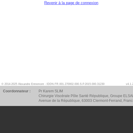
Revenir à la page de connexion
© 2014-2025 Alexandre Entremont - IDDN.FR.001.270002.000.S.P.2015.000.31230
v4.1.
Coordonnateur :
Pr Karem SLIM
Chirurgie Viscérale Pôle Santé République, Groupe ELSA
Avenue de la République, 63003 Clermont-Ferrand, Fran