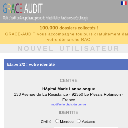
100.000
dossiers collectés !
GRACE-AUDIT vous accompagne toujours gratuitement da
votre démarche RAC
NOUVEL UTILISATEUR
Etape 2/2 : votre identité
CENTRE
Hôpital Marie Lannelongue
133 Avenue de La Résistance - 92350 Le Plessis Robinson -
France
modifier le choix du centre
IDENTITE
Civilité
Monsieur
Madame