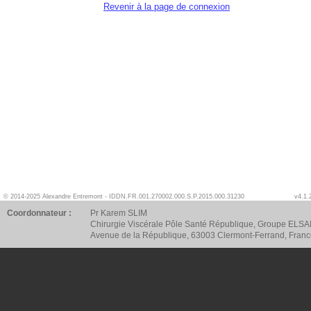
Revenir à la page de connexion
© 2014-2025 Alexandre Entremont - IDDN.FR.001.270002.000.S.P.2015.000.31230
v4.1.
Coordonnateur :
Pr Karem SLIM
Chirurgie Viscérale Pôle Santé République, Groupe ELSA
Avenue de la République, 63003 Clermont-Ferrand, Fran