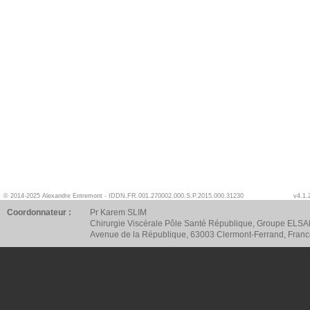
© 2014-2025 Alexandre Entremont - IDDN.FR.001.270002.000.S.P.2015.000.31230
v4.1.
Coordonnateur :
Pr Karem SLIM
Chirurgie Viscérale Pôle Santé République, Groupe ELSA
Avenue de la République, 63003 Clermont-Ferrand, Fran