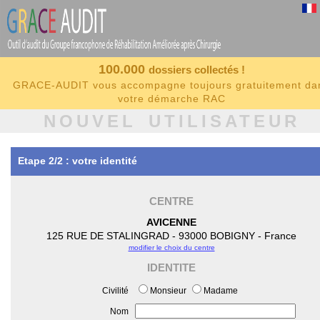
100.000
dossiers collectés !
GRACE-AUDIT vous accompagne toujours gratuitement da
votre démarche RAC
NOUVEL UTILISATEUR
Etape 2/2 : votre identité
CENTRE
AVICENNE
125 RUE DE STALINGRAD - 93000 BOBIGNY - France
modifier le choix du centre
IDENTITE
Civilité
Monsieur
Madame
Nom