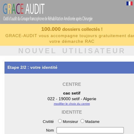
100.000
dossiers collectés !
GRACE-AUDIT vous accompagne toujours gratuitement da
votre démarche RAC
NOUVEL UTILISATEUR
Etape 2/2 : votre identité
CENTRE
cac setif
022 - 19000 setif - Algerie
modifier le choix du centre
IDENTITE
Civilité
Monsieur
Madame
Nom