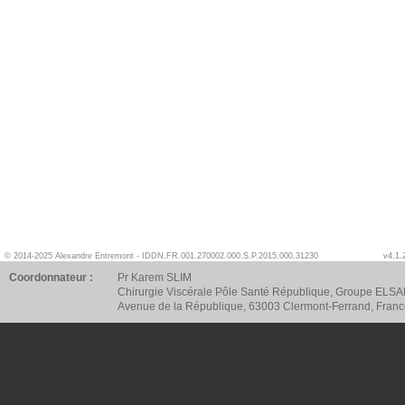
© 2014-2025 Alexandre Entremont - IDDN.FR.001.270002.000.S.P.2015.000.31230
v4.1.
Coordonnateur :
Pr Karem SLIM
Chirurgie Viscérale Pôle Santé République, Groupe ELSA
Avenue de la République, 63003 Clermont-Ferrand, Fran