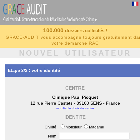
100.000
dossiers collectés !
GRACE-AUDIT vous accompagne toujours gratuitement da
votre démarche RAC
NOUVEL UTILISATEUR
Etape 2/2 : votre identité
CENTRE
Clinique Paul Picquet
12 rue Pierre Castets - 89100 SENS - France
modifier le choix du centre
IDENTITE
Civilité
Monsieur
Madame
Nom