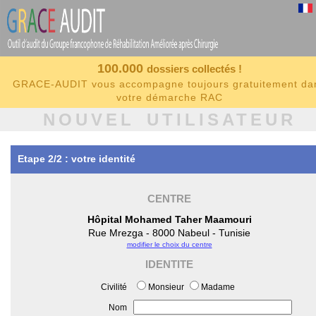
100.000
dossiers collectés !
GRACE-AUDIT vous accompagne toujours gratuitement da
votre démarche RAC
NOUVEL UTILISATEUR
Etape 2/2 : votre identité
CENTRE
Hôpital Mohamed Taher Maamouri
Rue Mrezga - 8000 Nabeul - Tunisie
modifier le choix du centre
IDENTITE
Civilité
Monsieur
Madame
Nom