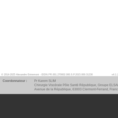
© 2014-2025 Alexandre Entremont - IDDN.FR.001.270002.000.S.P.2015.000.31230
v4.1.
Coordonnateur :
Pr Karem SLIM
Chirurgie Viscérale Pôle Santé République, Groupe ELSA
Avenue de la République, 63003 Clermont-Ferrand, Fran