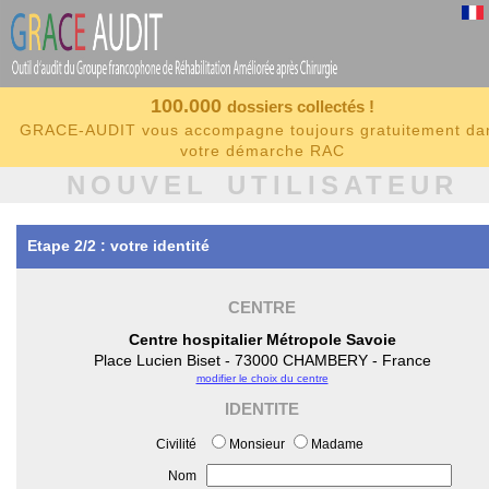
100.000
dossiers collectés !
GRACE-AUDIT vous accompagne toujours gratuitement da
votre démarche RAC
NOUVEL UTILISATEUR
Etape 2/2 : votre identité
CENTRE
Centre hospitalier Métropole Savoie
Place Lucien Biset - 73000 CHAMBERY - France
modifier le choix du centre
IDENTITE
Civilité
Monsieur
Madame
Nom