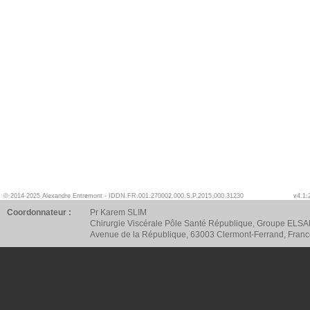
© 2014-2025 Alexandre Entremont - IDDN.FR.001.270002.000.S.P.2015.000.31230
v4.1.
Coordonnateur :
Pr Karem SLIM
Chirurgie Viscérale Pôle Santé République, Groupe ELSA
Avenue de la République, 63003 Clermont-Ferrand, Fran