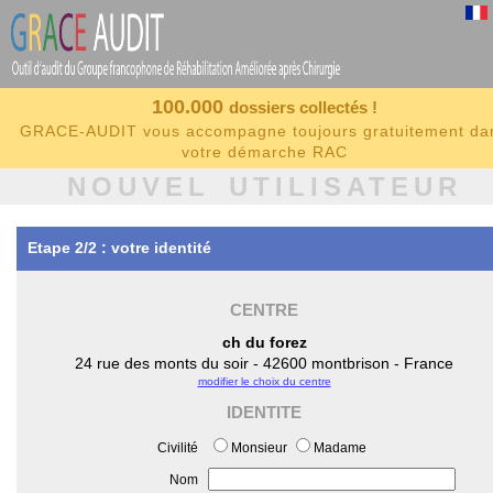
100.000
dossiers collectés !
GRACE-AUDIT vous accompagne toujours gratuitement da
votre démarche RAC
NOUVEL UTILISATEUR
Etape 2/2 : votre identité
CENTRE
ch du forez
24 rue des monts du soir - 42600 montbrison - France
modifier le choix du centre
IDENTITE
Civilité
Monsieur
Madame
Nom