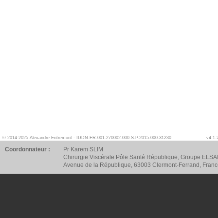
© 2014-2025 Alexandre Entremont - IDDN.FR.001.270002.000.S.P.2015.000.31230
v4.1.
Coordonnateur :
Pr Karem SLIM
Chirurgie Viscérale Pôle Santé République, Groupe ELSA
Avenue de la République, 63003 Clermont-Ferrand, Fran