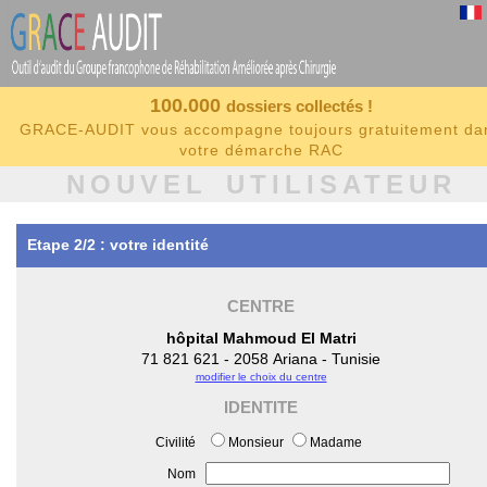
100.000
dossiers collectés !
GRACE-AUDIT vous accompagne toujours gratuitement da
votre démarche RAC
NOUVEL UTILISATEUR
Etape 2/2 : votre identité
CENTRE
hôpital Mahmoud El Matri
71 821 621 - 2058 Ariana - Tunisie
modifier le choix du centre
IDENTITE
Civilité
Monsieur
Madame
Nom