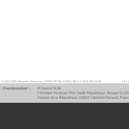
© 2014-2025 Alexandre Entremont - IDDN.FR.001.270002.000.S.P.2015.000.31230
v4.1.
Coordonnateur :
Pr Karem SLIM
Chirurgie Viscérale Pôle Santé République, Groupe ELSA
Avenue de la République, 63003 Clermont-Ferrand, Fran