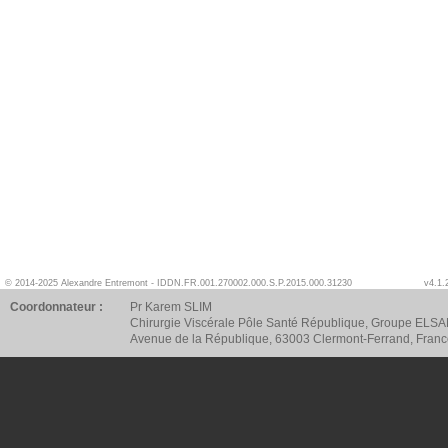
© 2014-2025 Alexandre Entremont - IDDN.FR.001.270002.000.S.P.2015.000.31230
v4.1.
Coordonnateur :
Pr Karem SLIM
Chirurgie Viscérale Pôle Santé République, Groupe ELSA
Avenue de la République, 63003 Clermont-Ferrand, Fran