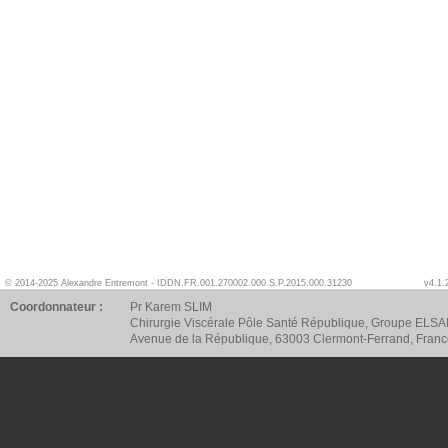
© 2014-2025 Alexandre Entremont - IDDN.FR.001.270002.000.S.P.2015.000.31230
v4.1.
Coordonnateur :
Pr Karem SLIM
Chirurgie Viscérale Pôle Santé République, Groupe ELSA
Avenue de la République, 63003 Clermont-Ferrand, Fran