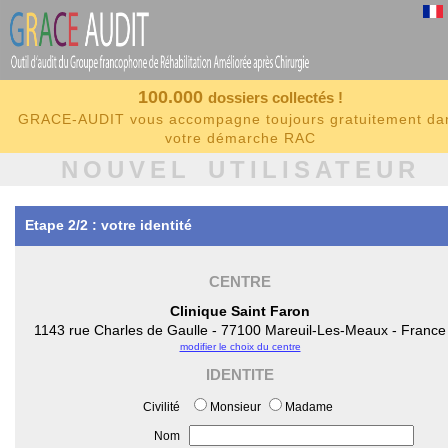
100.000
dossiers collectés !
GRACE-AUDIT vous accompagne toujours gratuitement da
votre démarche RAC
NOUVEL UTILISATEUR
Etape 2/2 : votre identité
CENTRE
Clinique Saint Faron
1143 rue Charles de Gaulle - 77100 Mareuil-Les-Meaux - France
modifier le choix du centre
IDENTITE
Civilité
Monsieur
Madame
Nom