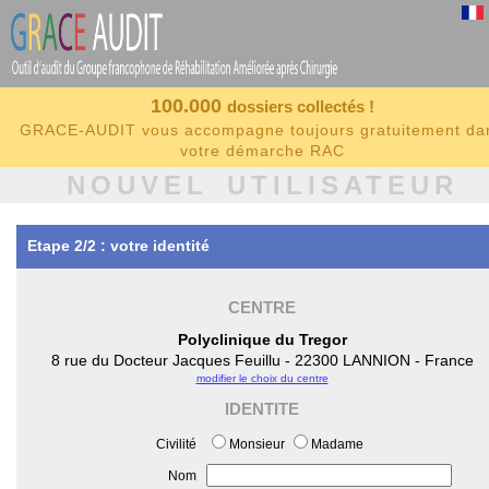
100.000
dossiers collectés !
GRACE-AUDIT vous accompagne toujours gratuitement da
votre démarche RAC
NOUVEL UTILISATEUR
Etape 2/2 : votre identité
CENTRE
Polyclinique du Tregor
8 rue du Docteur Jacques Feuillu - 22300 LANNION - France
modifier le choix du centre
IDENTITE
Civilité
Monsieur
Madame
Nom