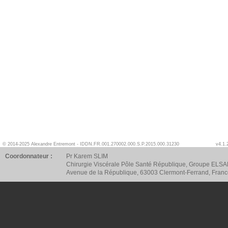
© 2014-2025 Alexandre Entremont - IDDN.FR.001.270002.000.S.P.2015.000.31230
v4.1.
Coordonnateur :
Pr Karem SLIM
Chirurgie Viscérale Pôle Santé République, Groupe ELSA
Avenue de la République, 63003 Clermont-Ferrand, Fran