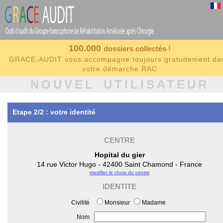
100.000
dossiers collectés !
GRACE-AUDIT vous accompagne toujours gratuitement da
votre démarche RAC
NOUVEL UTILISATEUR
Etape 2/2 : votre identité
CENTRE
Hopital du gier
14 rue Victor Hugo - 42400 Saint Chamond - France
modifier le choix du centre
IDENTITE
Civilité
Monsieur
Madame
Nom