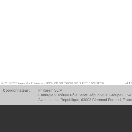
© 2014-2025 Alexandre Entremont - IDDN.FR.001.270002.000.S.P.2015.000.31230
v4.1.
Coordonnateur :
Pr Karem SLIM
Chirurgie Viscérale Pôle Santé République, Groupe ELSA
Avenue de la République, 63003 Clermont-Ferrand, Fran