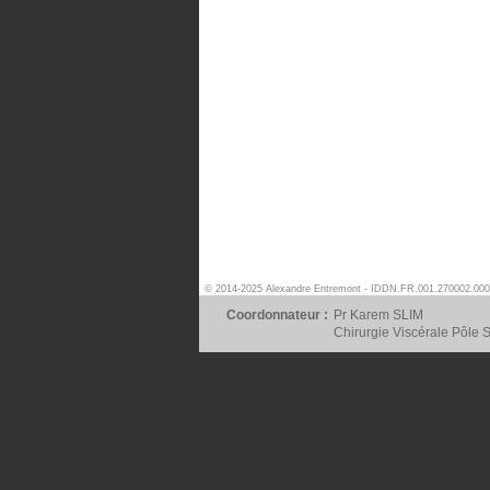
© 2014-2025 Alexandre Entremont - IDDN.FR.001.270002.000
Coordonnateur :
Pr Karem SLIM
Chirurgie Viscérale Pôle