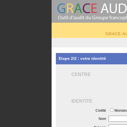
GRACE-AUD
Etape 2/2 : votre identité
CENTRE
IDENTITE
Civilité
Monsie
Nom