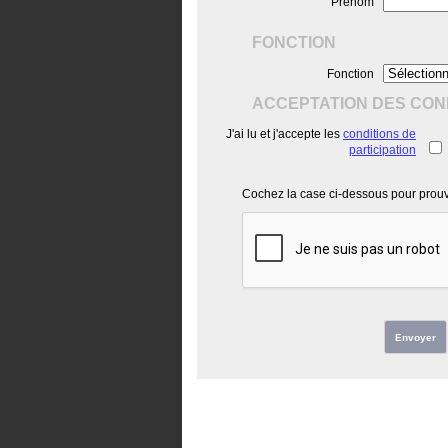
Prénom
FONCTION
Fonction
ACCEPTATION DES COND
J'ai lu et j'accepte les
conditions de
participation
Cochez la case ci-dessous pour prouve
Envoyer