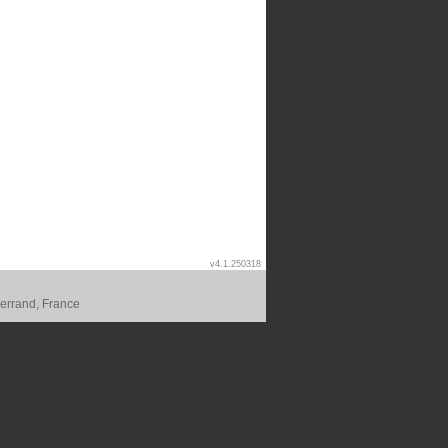
v4.1.250318
errand, France