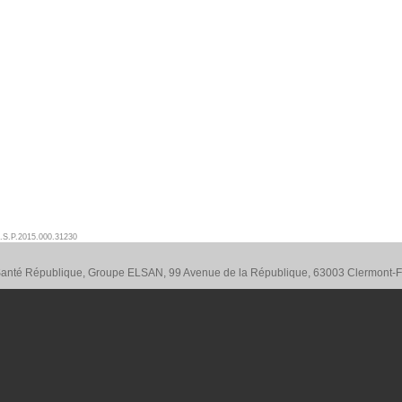
.S.P.2015.000.31230
 Santé République, Groupe ELSAN, 99 Avenue de la République, 63003 Clermont-F