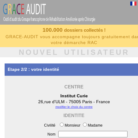
100.000
dossiers collectés !
GRACE-AUDIT vous accompagne toujours gratuitement da
votre démarche RAC
NOUVEL UTILISATEUR
Etape 2/2 : votre identité
CENTRE
Institut Curie
26,rue d'ULM - 75005 Paris - France
modifier le choix du centre
IDENTITE
Civilité
Monsieur
Madame
Nom