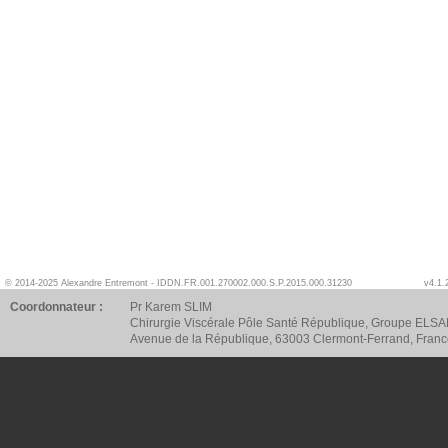
© 2014-2025 Alexandre Entremont - IDDN.FR.001.270002.000.S.P.2015.000.31230
v4.1.
Coordonnateur :
Pr Karem SLIM
Chirurgie Viscérale Pôle Santé République, Groupe ELSA
Avenue de la République, 63003 Clermont-Ferrand, Fran